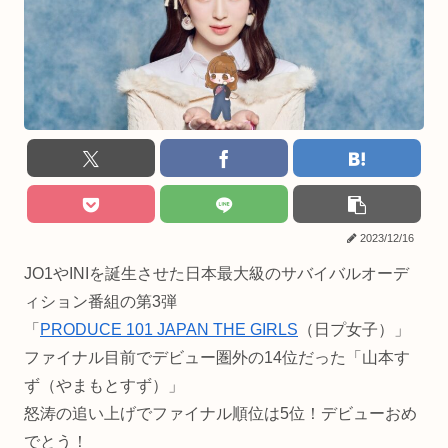
2023/12/16
JO1やINIを誕生させた日本最大級のサバイバルオーデ
ィション番組の第3弾
「
PRODUCE 101 JAPAN THE GIRLS
（日プ女子）」
ファイナル目前でデビュー圏外の14位だった「山本す
ず（やまもとすず）」
怒涛の追い上げでファイナル順位は5位！デビューおめ
でとう！