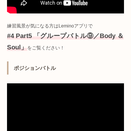
練習風景が気になる方はLeminoアプリで
#4 Part5 「グループバトル⑨／Body ＆
Soul」
をご覧ください！
ポジションバトル