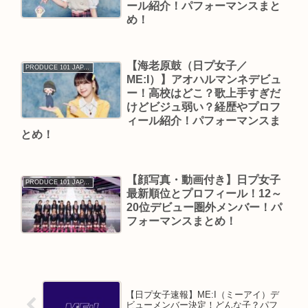
ール紹介！パフォーマンスまと
め！
【海老原鼓（日プ女子／
PRODUCE 101 JAPAN THE GIRLS
ME:I）】アオハルマンネデビュ
ー！高校はどこ？歌上手すぎだ
けどビジュ弱い？経歴やプロフ
ィール紹介！パフォーマンスま
とめ！
【顔写真・動画付き】日プ女子
PRODUCE 101 JAPAN THE GIRLS
最新順位とプロフィール！12～
20位デビュー圏外メンバー！パ
フォーマンスまとめ！
【日プ女子速報】ME:I（ミーアイ）デ
ビューメンバー決定！どんな子？パフ