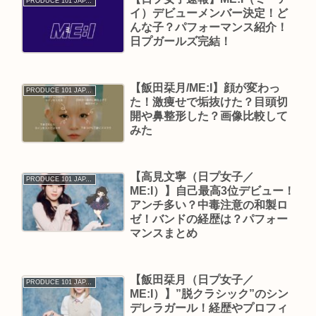
PRODUCE 101 JAPAN THE GIRLS
イ）デビューメンバー決定！ど
んな子？パフォーマンス紹介！
日プガールズ完結！
【飯田栞月/ME:I】顔が変わっ
PRODUCE 101 JAPAN THE GIRLS
た！激痩せで垢抜けた？目頭切
開や鼻整形した？画像比較して
みた
【高見文寧（日プ女子／
PRODUCE 101 JAPAN THE GIRLS
ME:I）】自己最高3位デビュー！
アンチ多い？中毒注意の和製ロ
ゼ！バンドの経歴は？パフォー
マンスまとめ
【飯田栞月（日プ女子／
PRODUCE 101 JAPAN THE GIRLS
ME:I）】”脱クラシック”のシン
デレラガール！経歴やプロフィ