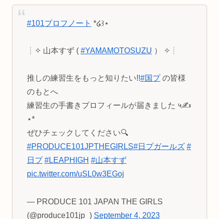
#101プロフノート
*໒꒱⋆
┊✧ 山本すず (
#YAMAMOTOSUZU
） ✧┊
推しの練習生をもっと知りたい!!
#国プ
の皆様
のもとへ
練習生の手書きプロフィールが届きました ५✍
⋆*
ぜひチェックしてください🔍
#PRODUCE101JPTHEGIRLS
#日プガールズ
#
日プ
#LEAPHIGH
#山本すず
pic.twitter.com/uSL0w3EGoj
— PRODUCE 101 JAPAN THE GIRLS
(@produce101jp_)
September 4, 2023