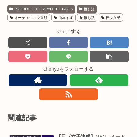
PRODUCE 101 JAPAN THE GIRLS
推し活
オーディション番組
山本すず
推し活
日プ女子
シェアする
chonyoをフォローする
関連記事
【日プ女子速報】ME:I（ミーア