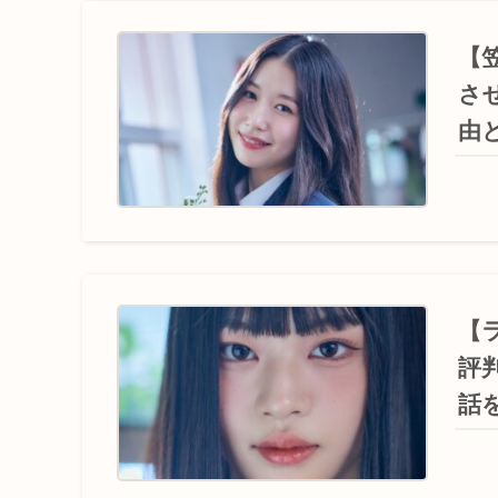
【
さ
由
【
評
話