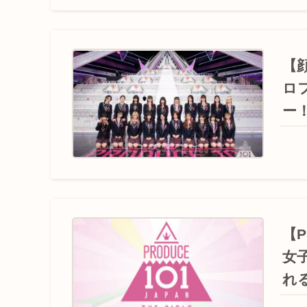
【
ロ
ー
【P
女
れ